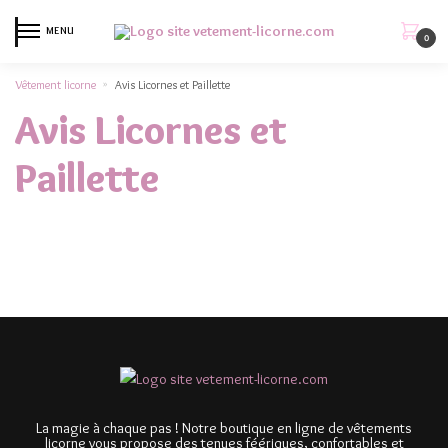
MENU
0
Vêtement licorne
Avis Licornes et Paillette
»
Avis Licornes et
Paillette
La magie à chaque pas ! Notre boutique en ligne de vêtements
licorne vous propose des tenues féériques, confortables et