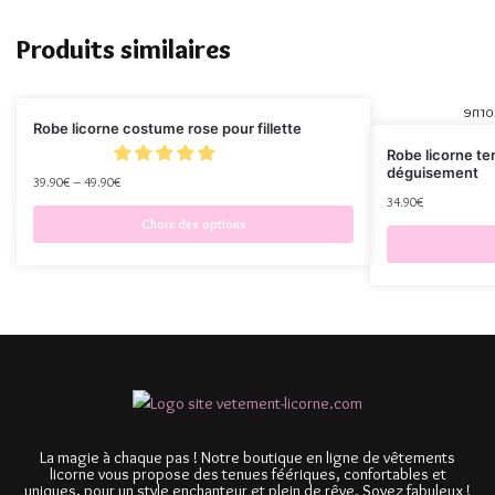
Produits similaires
Robe licorne costume rose pour fillette
Robe licorne te
déguisement
39.90
€
–
49.90
€
34.90
€
Choix des options
La magie à chaque pas ! Notre boutique en ligne de vêtements
licorne vous propose des tenues féériques, confortables et
uniques, pour un style enchanteur et plein de rêve. Soyez fabuleux !