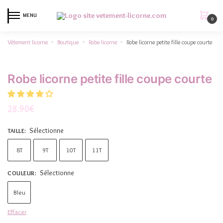
MENU
0
Vêtement licorne
Boutique
Robe licorne
Robe licorne petite fille coupe courte
»
»
»
Robe licorne petite fille coupe courte
28.90
€
Sélectionne
TAILLE
:
8T
9T
10T
11T
Sélectionne
COULEUR
:
Bleu
Effacer